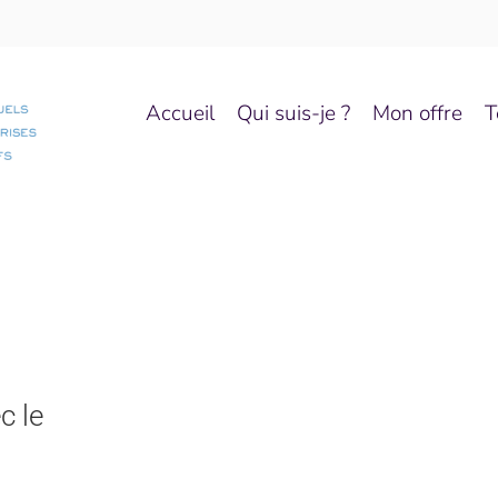
Accueil
Qui suis-je ?
Mon offre
T
c le