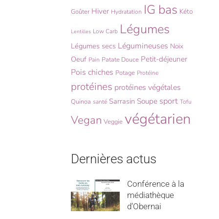
IG bas
Hiver
Kéto
Goûter
Hydratation
Légumes
Low Carb
Lentilles
Légumineuses
Légumes secs
Noix
Oeuf
Petit-déjeuner
Patate Douce
Pain
Pois chiches
Potage
Protéine
protéines
protéines végétales
sport
Sarrasin
Soupe
Quinoa
santé
Tofu
végétarien
Vegan
Veggie
Dernières actus
Conférence à la
médiathèque
d’Obernai