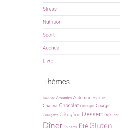
Stress
Nutrition
Sport
Agenda
Livre
Thèmes
Automne
Avoine
Amandes
Amande
Chocolat
Chaleur
Courge
Châtaigne
Dessert
Cétogène
Courgette
Déjeuner
Dîner
Gluten
Eté
Epinards