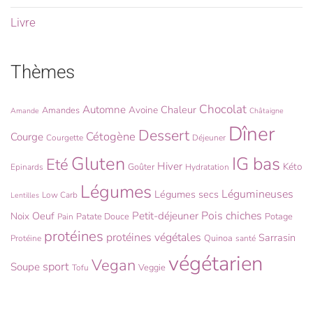
Livre
Thèmes
Chocolat
Automne
Chaleur
Avoine
Amandes
Amande
Châtaigne
Dîner
Dessert
Cétogène
Courge
Courgette
Déjeuner
Gluten
IG bas
Eté
Hiver
Kéto
Goûter
Epinards
Hydratation
Légumes
Légumineuses
Légumes secs
Low Carb
Lentilles
Pois chiches
Oeuf
Petit-déjeuner
Noix
Patate Douce
Potage
Pain
protéines
protéines végétales
Sarrasin
Quinoa
Protéine
santé
végétarien
Vegan
sport
Soupe
Veggie
Tofu