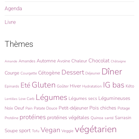
Agenda
Livre
Thèmes
Chocolat
Automne
Chaleur
Avoine
Amandes
Amande
Châtaigne
Dîner
Dessert
Cétogène
Courge
Courgette
Déjeuner
Gluten
IG bas
Eté
Hiver
Kéto
Goûter
Epinards
Hydratation
Légumes
Légumineuses
Légumes secs
Low Carb
Lentilles
Pois chiches
Oeuf
Petit-déjeuner
Noix
Patate Douce
Potage
Pain
protéines
protéines végétales
Sarrasin
Quinoa
Protéine
santé
végétarien
Vegan
sport
Soupe
Veggie
Tofu