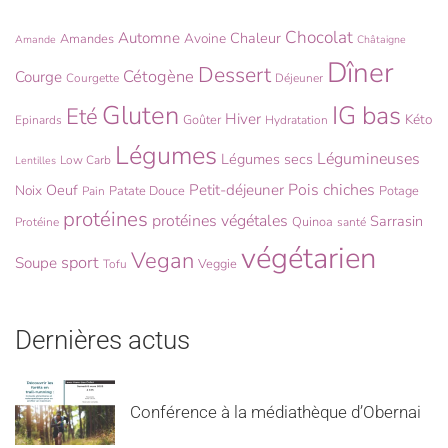
Chocolat
Automne
Chaleur
Avoine
Amandes
Amande
Châtaigne
Dîner
Dessert
Cétogène
Courge
Courgette
Déjeuner
Gluten
IG bas
Eté
Hiver
Kéto
Goûter
Epinards
Hydratation
Légumes
Légumineuses
Légumes secs
Low Carb
Lentilles
Pois chiches
Oeuf
Petit-déjeuner
Noix
Patate Douce
Potage
Pain
protéines
protéines végétales
Sarrasin
Quinoa
Protéine
santé
végétarien
Vegan
sport
Soupe
Veggie
Tofu
Dernières actus
Conférence à la médiathèque d’Obernai