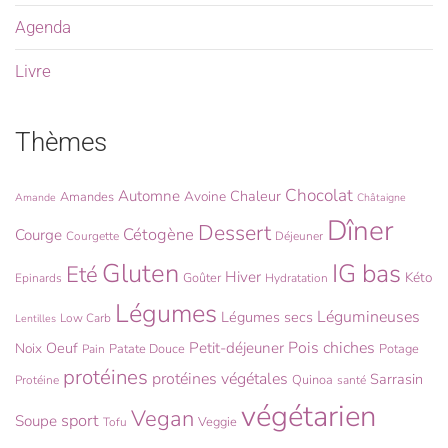
Agenda
Livre
Thèmes
Chocolat
Automne
Chaleur
Avoine
Amandes
Amande
Châtaigne
Dîner
Dessert
Cétogène
Courge
Courgette
Déjeuner
Gluten
IG bas
Eté
Hiver
Kéto
Goûter
Epinards
Hydratation
Légumes
Légumineuses
Légumes secs
Low Carb
Lentilles
Pois chiches
Oeuf
Petit-déjeuner
Noix
Patate Douce
Potage
Pain
protéines
protéines végétales
Sarrasin
Quinoa
Protéine
santé
végétarien
Vegan
sport
Soupe
Veggie
Tofu