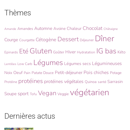
Thèmes
Chocolat
Automne
Chaleur
Avoine
Amandes
Amande
Châtaigne
Dîner
Dessert
Cétogène
Courge
Courgette
Déjeuner
Gluten
IG bas
Eté
Hiver
Kéto
Goûter
Epinards
Hydratation
Légumes
Légumineuses
Légumes secs
Low Carb
Lentilles
Pois chiches
Oeuf
Petit-déjeuner
Noix
Patate Douce
Potage
Pain
protéines
protéines végétales
Sarrasin
Quinoa
Protéine
santé
végétarien
Vegan
sport
Soupe
Veggie
Tofu
Dernières actus