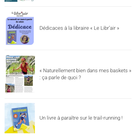
Dédicaces à la libraire « Le Libr’air »
« Naturellement bien dans mes baskets »
: ça parle de quoi ?
Un livre à paraître sur le trail-running !