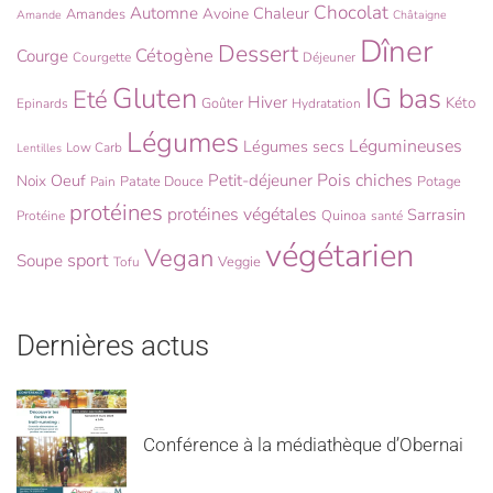
Chocolat
Automne
Chaleur
Avoine
Amandes
Amande
Châtaigne
Dîner
Dessert
Cétogène
Courge
Courgette
Déjeuner
Gluten
IG bas
Eté
Hiver
Kéto
Goûter
Epinards
Hydratation
Légumes
Légumineuses
Légumes secs
Low Carb
Lentilles
Pois chiches
Oeuf
Petit-déjeuner
Noix
Patate Douce
Potage
Pain
protéines
protéines végétales
Sarrasin
Quinoa
Protéine
santé
végétarien
Vegan
sport
Soupe
Veggie
Tofu
Dernières actus
Conférence à la médiathèque d’Obernai