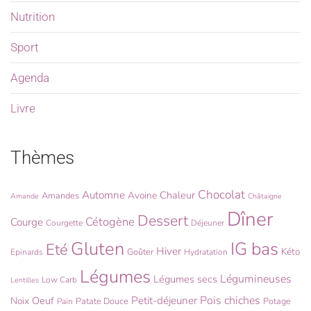
Nutrition
Sport
Agenda
Livre
Thèmes
Chocolat
Automne
Chaleur
Avoine
Amandes
Amande
Châtaigne
Dîner
Dessert
Cétogène
Courge
Courgette
Déjeuner
Gluten
IG bas
Eté
Hiver
Kéto
Goûter
Epinards
Hydratation
Légumes
Légumineuses
Légumes secs
Low Carb
Lentilles
Pois chiches
Oeuf
Petit-déjeuner
Noix
Patate Douce
Potage
Pain