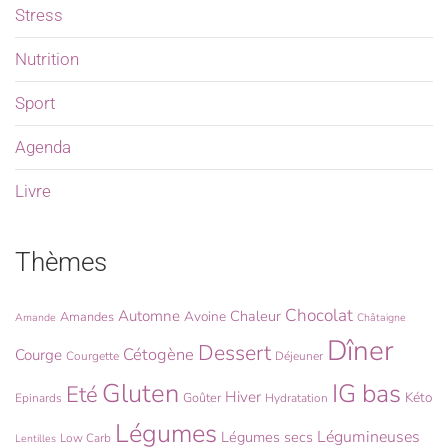
Stress
Nutrition
Sport
Agenda
Livre
Thèmes
Chocolat
Automne
Chaleur
Avoine
Amandes
Amande
Châtaigne
Dîner
Dessert
Cétogène
Courge
Courgette
Déjeuner
Gluten
IG bas
Eté
Hiver
Kéto
Goûter
Epinards
Hydratation
Légumes
Légumineuses
Légumes secs
Low Carb
Lentilles