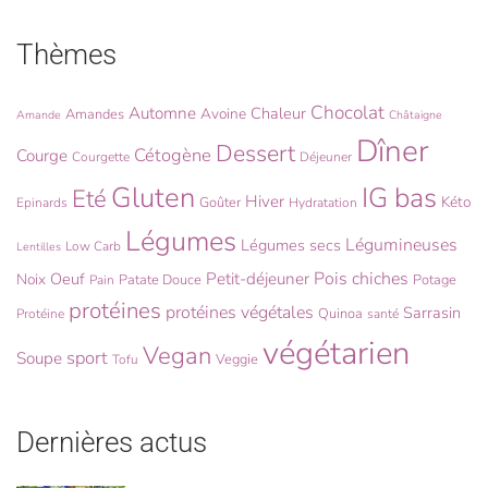
Thèmes
Chocolat
Automne
Chaleur
Avoine
Amandes
Amande
Châtaigne
Dîner
Dessert
Cétogène
Courge
Courgette
Déjeuner
Gluten
IG bas
Eté
Hiver
Kéto
Goûter
Epinards
Hydratation
Légumes
Légumineuses
Légumes secs
Low Carb
Lentilles
Pois chiches
Oeuf
Petit-déjeuner
Noix
Patate Douce
Potage
Pain
protéines
protéines végétales
Sarrasin
Quinoa
Protéine
santé
végétarien
Vegan
sport
Soupe
Veggie
Tofu
Dernières actus