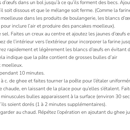
cs d’œufs dans un bol jusqu’à ce qu’ils forment des becs. Ajo
il soit dissous et que le mélange soit ferme. (Comme la farin
 moelleuse dans les produits de boulangerie, les blancs d’œ
 pour inclure l’air et produire des pancakes moelleux).
sel. Faites un creux au centre et ajoutez les jaunes d’œufs et
z de l’intérieur vers l’extérieur pour incorporer la farine jus
porez rapidement et légèrement les blancs d’œufs en évitant 
a indique que la pâte contient de grosses bulles d’air
t moelleux.
r pendant 10 minutes.
 à c. de ghee et faites tourner la poêle pour l’étaler uniform
 chaude, en laissant de la place pour qu’elles s’étalent. Fait
de minuscules bulles apparaissent à la surface (environ 30 se
qu’ils soient dorés (1 à 2 minutes supplémentaires).
s garder au chaud. Répétez l’opération en ajoutant du ghee j