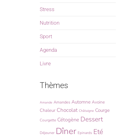
Stress
Nutrition
Sport
Agenda
Livre
Thèmes
Automne
Avoine
Amandes
Amande
Chocolat
Chaleur
Courge
Châtaigne
Dessert
Cétogène
Courgette
Dîner
Eté
Déjeuner
Epinards