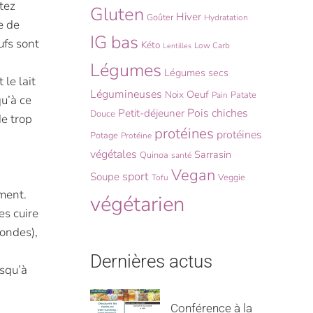
utez
Gluten
Hiver
Goûter
Hydratation
e de
IG bas
ufs sont
Kéto
Low Carb
Lentilles
Légumes
Légumes secs
 le lait
Légumineuses
Oeuf
Noix
Patate
Pain
qu’à ce
Pois chiches
Petit-déjeuner
Douce
de trop
protéines
protéines
Potage
Protéine
végétales
Sarrasin
Quinoa
santé
Vegan
sport
Soupe
Veggie
Tofu
ément.
végétarien
es cuire
condes),
Dernières actus
usqu’à
Conférence à la