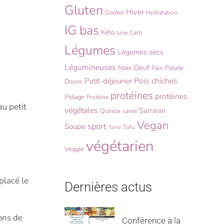
Gluten
Hiver
Goûter
Hydratation
IG bas
Kéto
Low Carb
Légumes
Légumes secs
Légumineuses
Oeuf
Noix
Patate
Pain
Pois chiches
Petit-déjeuner
Douce
protéines
protéines
Potage
Protéine
au petit
végétales
Sarrasin
Quinoa
santé
Vegan
sport
Soupe
Tofu
Tarte
végétarien
Veggie
placé le
Dernières actus
nons de
Conférence à la