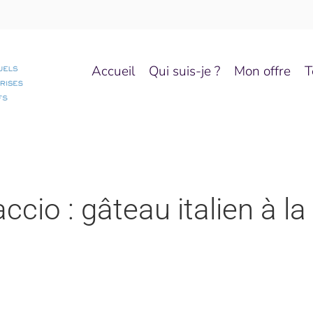
Accueil
Qui suis-je ?
Mon offre
T
cio : gâteau italien à la