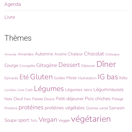
Agenda
Livre
Thèmes
Chocolat
Automne
Chaleur
Avoine
Amandes
Amande
Châtaigne
Dîner
Dessert
Cétogène
Courge
Courgette
Déjeuner
Gluten
IG bas
Eté
Hiver
Kéto
Goûter
Epinards
Hydratation
Légumes
Légumineuses
Légumes secs
Low Carb
Lentilles
Pois chiches
Oeuf
Petit-déjeuner
Noix
Patate Douce
Potage
Pain
protéines
protéines végétales
Sarrasin
Quinoa
Protéine
santé
végétarien
Vegan
sport
Soupe
Veggie
Tofu