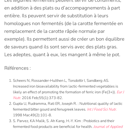
Les légumes fermentés peuvent servir de condiments,
en addition à des plats ou d’accompagnements à part
entière. Ils peuvent servir de substitution à leurs
homologues non fermentés (de la carotte fermentée en
remplacement de la carotte râpée normale par
exemple). Ils permettent aussi de créer un bon équilibre
de saveurs quand ils sont servis avec des plats gras.
Les adeptes, quant à eux, les mangent à même le pot.
Références :
Scheers N, Rossander-Hulthen L, Torsdottir I, Sandberg AS.
Increased iron bioavailability from lactic-fermented vegetables is
likely an effect of promoting the formation of ferric iron (Fe(3+)).
Eur J
Nutr.
2016 Feb;55(1):373-82.
Gupta U, Rudramma, Rati ER, Joseph R. : Nutritional quality of lactic
fermented bitter gourd and fenugreek leaves.
Int J Food Sci Nutr.
1998 Mar;49(2):101-8.
S. Parvez, KA Malik, S. Ah Kang, H.-Y. Kim : Probiotics and their
fermented food products are beneficial for health.
Journal of Applied